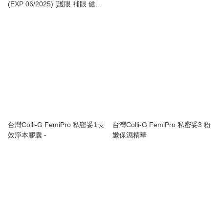
(EXP 06/2025) [護眼 補眼 健眼
明目 防藍光 護黃斑 夜間視力 紓
緩眼乾 老花 飛蚊 近視 紅筋 眼睛
疲勞 眼乾 眼退化 山桑子 藍莓 葉
黃素 玉米黃素] 30粒 x1 產地: 台
灣
台灣Colli-G FemiPro 私密妥1長
台灣Colli-G FemiPro 私密妥3 粉
效淨本膠囊 -
嫩保濕精華