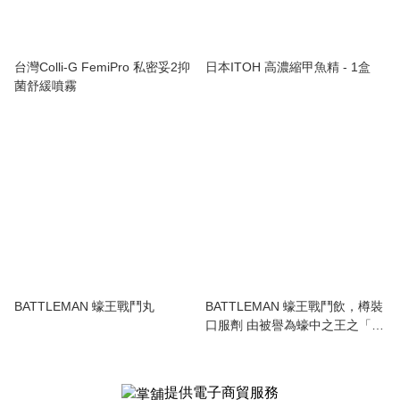
台灣Colli-G FemiPro 私密妥2抑
日本ITOH 高濃縮甲魚精 - 1盒
菌舒緩噴霧
BATTLEMAN 蠔王戰鬥丸
BATTLEMAN 蠔王戰鬥飲，樽裝
口服劑 由被譽為蠔中之王之「日
本広島蠔」配合多種動植物精華
精煉而成。日本廣島認證廠房生
產，不含西藥，無副作用。即開
提供電子商貿服務
即飲即吸收，瞬間提升戰鬥力。