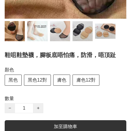
鞋咀鞋墊襪，腳板底唔怕痛，防滑，唔頂趾
顏色
黑色
黑色12對
膚色
膚色12對
數量
−
+
加至購物車