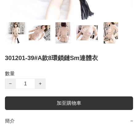
301201-39#A款8環鎖鏈Sm連體衣
數量
−
+
加至購物車
簡介
−