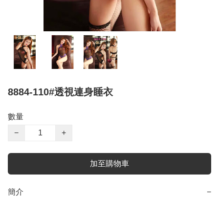
8884-110#透視連身睡衣
數量
−
+
加至購物車
簡介
−