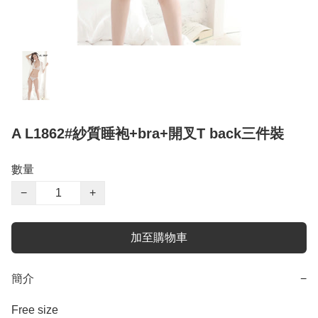
A L1862#紗質睡袍+bra+開叉T back三件裝
數量
−
+
加至購物車
簡介
−
Free size 