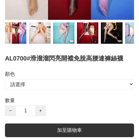
AL0700#滑溜溜閃亮開襠免脫高腰連褲絲襪
顏色
數量
−
+
加至購物車