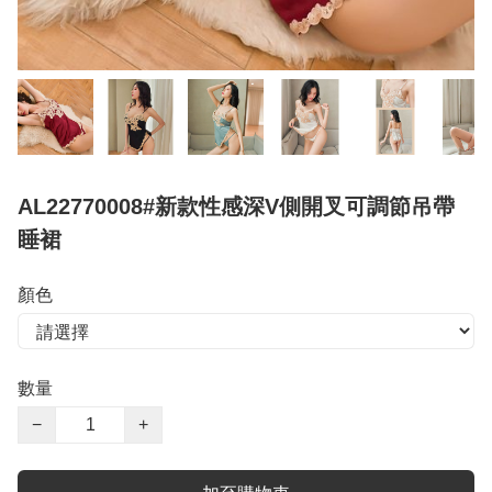
AL22770008#新款性感深V側開叉可調節吊帶
睡裙
顏色
數量
−
+