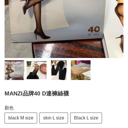
MANZI品牌40 D連褲絲襪
顏色
black M size
skin L size
Black L size