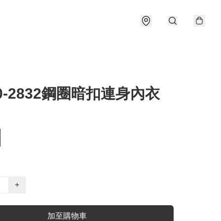
90-2832鋼圈暗扣連身內衣
+
加至購物車