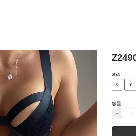
Z24
size
s
m
數量
−