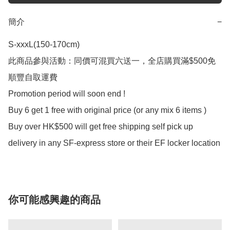
簡介
−
S-xxxL(150-170cm)

此商品參與活動：同價可混買六送一，全店購買滿$500免
順豐自取運費

Promotion period will soon end !

Buy 6 get 1 free with original price (or any mix 6 items ) 

Buy over HK$500 will get free shipping self pick up 
delivery in any SF-express store or their EF locker location
你可能感興趣的商品